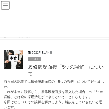
コ
ナ
ン
ビ
テ
ゲ
ン
ー
面接時間
ツ
シ
に
ョ
移
ン
HOME
面接時間
動
に
移
動
2021年11月4日
ブログ
履修履歴面接「5つの誤解」につい
て
前々回の記事では履修履歴面接の「5つの誤解」について述べまし
た。
これが本当に誤解なら、履修履歴面接を導入した場合この「5つの
誤解」とは逆の採用活動ができるということになります。
今回はなるべくその誤解を解けるよう、解説をしていきたいと思
います。