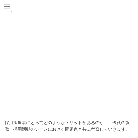
コ
ナ
ン
ビ
テ
ゲ
ン
ー
離職率
ツ
シ
に
ョ
移
ン
HOME
離職率
動
に
移
動
2021年9月15日
ブログ
「履修履歴面接（リシュ面）」の
特徴とその目的
今回は以前ご紹介した「履修履歴面接」についてのお話です。
「履修履歴面接」とは一体どんなものなのか？何を目的としてい
るのか？
採用担当者にとってどのようなメリットがあるのか…。現代の就
職・採用活動のシーンにおける問題点と共に考察していきます。