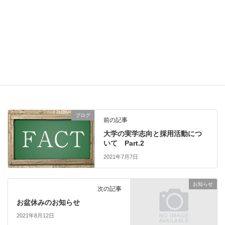
春に向けて〜世の中を知るには、お金の流れを知ればよい〜
2026年3月30日
ブログ
カテゴリー
リシュ面
人事
就職
履修履歴面接
採用
長野
タグ
離職率
ブログ
前の記事
大学の実学志向と採用活動につ
いて Part.2
2021年7月7日
お知らせ
次の記事
お盆休みのお知らせ
2021年8月12日