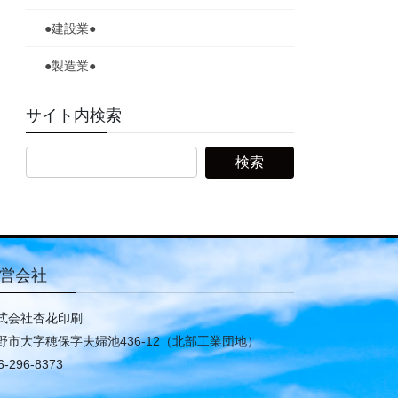
●建設業●
●製造業●
サイト内検索
営会社
式会社杏花印刷
野市大字穂保字夫婦池436-12（北部工業団地）
6-296-8373