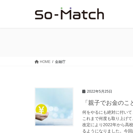
コ
ナ
ン
ビ
テ
ゲ
ン
ー
ツ
シ
に
ョ
移
ン
動
に
移
HOME
金融庁
動
2022年5月25日
「親子でお金のこ
何をやるにも絶対に付いてま
これまで何度も取り上げて
改定により2022年から
るようになりました。今回