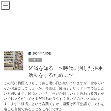
コ
ナ
ン
ビ
テ
ゲ
ン
ー
グローバル経済
ツ
シ
に
ョ
移
ン
HOME
グローバル経済
動
に
移
動
2024年7月5日
ブログ
経済を知る 〜時代に則した採用
活動をするために〜
この間に梅雨入りもして蒸し暑い日が続いていますが、皆さんい
かがお過ごしでしょうか。今回は「経済」というテーマで話した
いと思います。経済というと「何だか難しい」と思われる方も多
いでしょうが、できるだけわかりやすく書いてみたいと思いま
す。まず「経済」という言葉ですが、語源は四字熟語で、それを
略した言葉であることをご存知ですか…