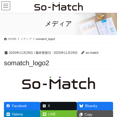
コ
ナ
ン
ビ
テ
ゲ
ン
ー
メディア
ツ
シ
に
ョ
移
ン
HOME
メディア
somatch_logo2
動
に
移
動
2020年11月29日
/ 最終更新日 :
2020年11月29日
so-match
somatch_logo2
Facebook
X
Bluesky
Hatena
LINE
Copy