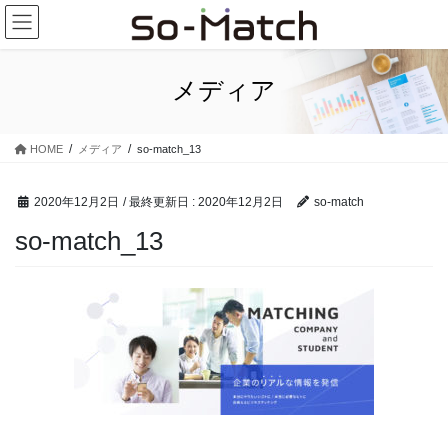
コ
ナ
ン
ビ
テ
ゲ
ン
ー
メディア
ツ
シ
に
ョ
移
ン
HOME
メディア
so-match_13
動
に
移
動
2020年12月2日
/ 最終更新日 :
2020年12月2日
so-match
so-match_13