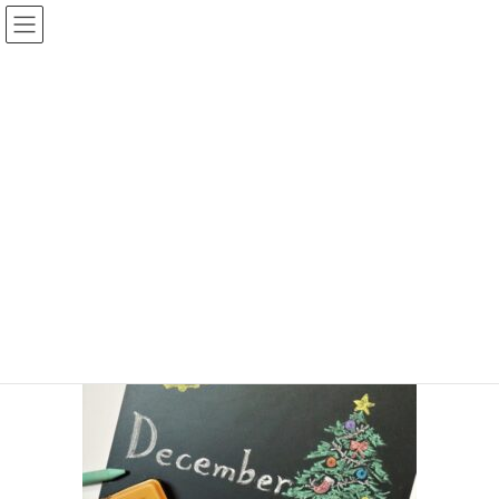
コ
ナ
ン
ビ
テ
ゲ
ン
ー
投稿
ツ
シ
に
ョ
移
ン
HOME
Will（やりたいこと）と、「仕事をする理由」について
12月
動
に
移
動
2022年12月14日
/ 最終更新日 :
2022年12月14日
so-match
12月