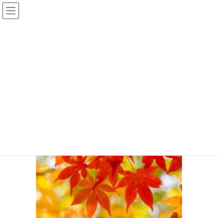
コ
ナ
ン
ビ
テ
ゲ
ン
ー
投稿
ツ
シ
に
ョ
移
ン
HOME
履修履歴面接「5つの誤解」について
紅葉
動
に
移
動
2021年11月4日
/ 最終更新日 :
2021年11月4日
so-match
紅葉